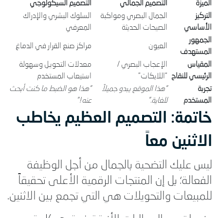
الميزة
التصميم الجمالي
التصميم السيكولوجي
التركيز
الجمال البصري ومواكبة
السلوك البشري والإدراك
الأساسي
الصيحات الحديثة
المعرفي
الجمهور
العيون
مراكز صنع القرار في الدماغ
المستهدف
المقياس
الإعجاب البصري /
معدلات التحويل وسهولة
الرئيسي للنقاح
“اللايكات”
استيعاب المستخدم
تجربة
“هذا الموقع يبدو جميلاً
“هذا هو الضبط ما كنت أبحث
المستخدم
للغاية.”
عنه!”
خاتمة: التصميم العظيم يخاطب
الاثنين معاً
ليس عليك التضحية بالجمال من أجل الوظيفة
الفعالة؛ بل إن المنتجات الرقمية الأعلى تحقيقاً
للمبيعات والتحويلات هي التي تجمع بين الاثنين.