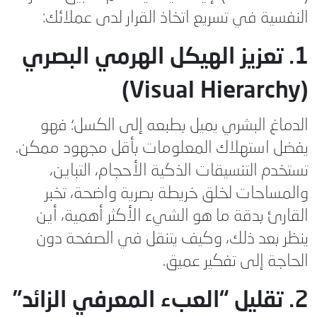
النفسية في تسريع اتخاذ القرار لدى عملائك:
1. تعزيز الهيكل الهرمي البصري
(Visual Hierarchy)
الدماغ البشري يميل بطبعه إلى الكسل؛ فهو
يفضل استهلاك المعلومات بأقل مجهود ممكن.
تستخدم التنسيقات الذكية الأحجام، التباين،
والمساحات لخلق خريطة بصرية واضحة، تخبر
القارئ بدقة ما هو الشيء الأكثر أهمية، أين
ينظر بعد ذلك، وكيف يتنقل في الصفحة دون
الحاجة إلى تفكير عميق.
2. تقليل “العبء المعرفي الزائد”